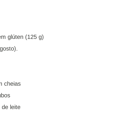
em glúten (125 g)
gosto).
m cheias
ubos
de leite