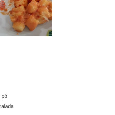
m pó
ralada