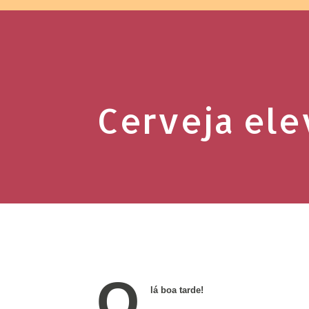
Cerveja ele
O
lá boa tarde!