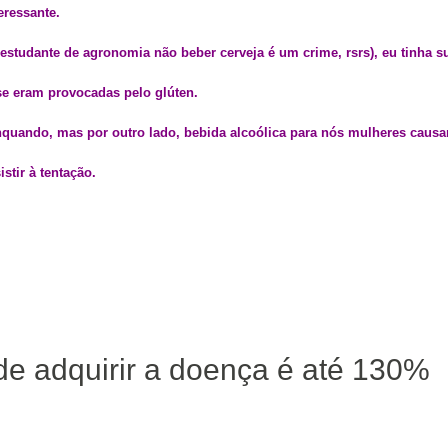
eressante.
tudante de agronomia não beber cerveja é um crime, rsrs), eu tinha s
se eram provocadas pelo glúten.
nquando, mas por outro lado, bebida alcoólica para nós mulheres caus
stir à tentação.
e adquirir a doença é até 130%