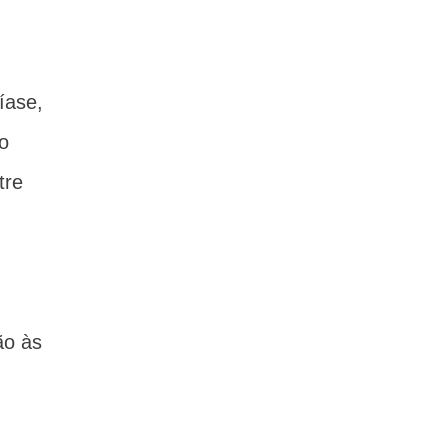
íase,
o
tre
ão às