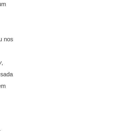
 um
u nos
y
,
usada
dem