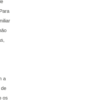
le
 Para
iliar
não
as,
m a
 de
o os