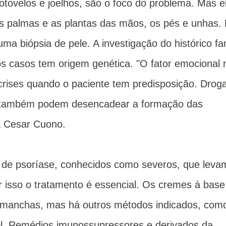
otovelos e joelhos, são o foco do problema. Mas e
s palmas e as plantas das mãos, os pés e unhas.
a biópsia de pele. A investigação do histórico fam
s casos tem origem genética. "O fator emocional 
crises quando o paciente tem predisposição. Drog
s também podem desencadear a formação das
a Cesar Cuono.
 de psoríase, conhecidos como severos, que leva
r isso o tratamento é essencial. Os cremes à base
 manchas, mas há outros métodos indicados, com
sol. Remédios imunossupressores e derivados da