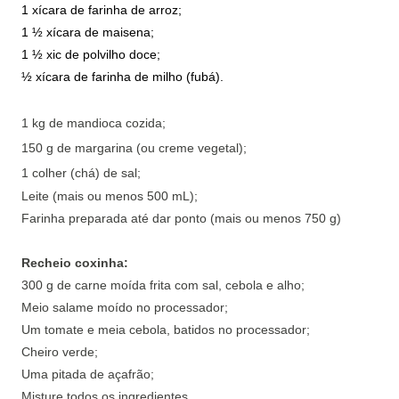
1 xícara de farinha de arroz;
1 ½ xícara de maisena;
1 ½ xic de polvilho doce;
½ xícara de farinha de milho (fubá).
1 kg de mandioca cozida;
150 g de margarina (ou creme vegetal);
1 colher (chá) de sal;
Leite (mais ou menos 500 mL);
Farinha preparada até dar ponto (mais ou menos 750 g)
Recheio coxinha:
300 g de carne moída frita com sal, cebola e alho;
Meio salame moído no processador;
Um tomate e meia cebola, batidos no processador;
Cheiro verde;
Uma pitada de açafrão;
Misture todos os ingredientes.