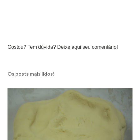
P
Gostou? Tem dúvida? Deixe aqui seu comentário!
o
s
t
Os posts mais lidos!
a
r
u
m
c
o
m
e
n
t