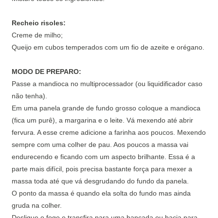
Recheio risoles:
Creme de milho;
Queijo em cubos temperados com um fio de azeite e orégano.
MODO DE PREPARO:
Passe a mandioca no multiprocessador (ou liquidificador caso
não tenha).
Em uma panela grande de fundo grosso coloque a mandioca
(fica um purê), a margarina e o leite. Vá mexendo até abrir
fervura. A esse creme adicione a farinha aos poucos. Mexendo
sempre com uma colher de pau. Aos poucos a massa vai
endurecendo e ficando com um aspecto brilhante. Essa é a
parte mais difícil, pois precisa bastante força para mexer a
massa toda até que vá desgrudando do fundo da panela.
O ponto da massa é quando ela solta do fundo mas ainda
gruda na colher.
Desligue o fogo e transfira para uma bancada ou bacia para