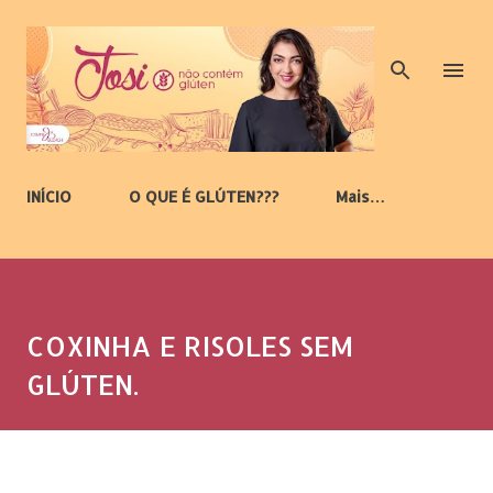
Pular para o conteúdo principal
INÍCIO
O QUE É GLÚTEN???
Mais…
COXINHA E RISOLES SEM
GLÚTEN.