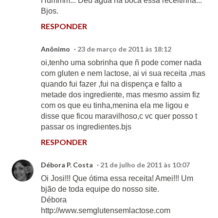
Hummm... Deu água na boca essa receitinha...
Bjos.
RESPONDER
Anônimo
23 de março de 2011 às 18:12
oi,tenho uma sobrinha que ñ pode comer nada
com gluten e nem lactose, ai vi sua receita ,mas
quando fui fazer ,fui na dispença e falto a
metade dos ingrediente, mas mesmo assim fiz
com os que eu tinha,menina ela me ligou e
disse que ficou maravilhoso,c vc quer posso t
passar os ingredientes.bjs
RESPONDER
Débora P. Costa
21 de julho de 2011 às 10:07
Oi Josi!!! Que ótima essa receita! Amei!!! Um
bjão de toda equipe do nosso site.
Débora
http://www.semglutensemlactose.com