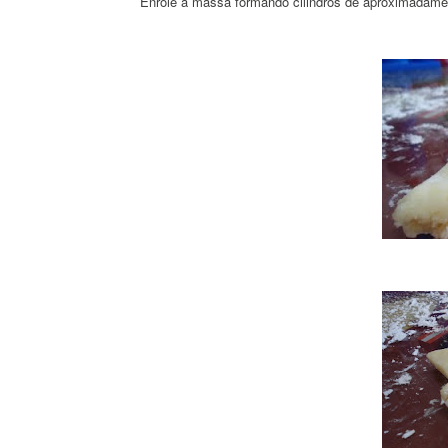
Enrole a massa formando cilindros de aproximadame