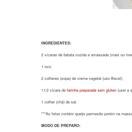
INGREDIENTES:
2 xícaras de batata cozida e amassada (mais ou me
1 ovo;
2 colheres (sopa) de creme vegetal (uso Becel);
11/2 xícara de
farinha preparada sem glúten
(usei a 
1 colher (chá) de sal.
***As fotos contém queijo parmesão porém na massa 
MODO DE PREPARO: