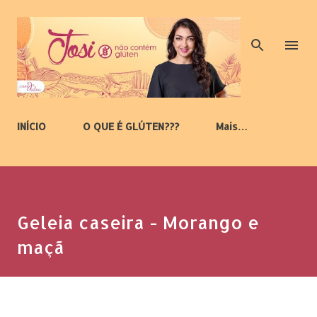
Pular para o conteúdo principal
INÍCIO
O QUE É GLÚTEN???
Mais…
Geleia caseira - Morango e
maçã